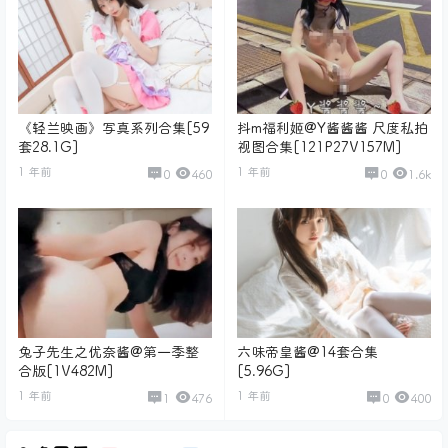
《轻兰映画》写真系列合集[59
抖m福利姬@Y酱酱酱 尺度私拍
套28.1G]
视图合集[121P27V157M]
1 年前
1 年前
0
460
0
1.6k
兔子先生之优奈酱@第一季整
六味帝皇酱@14套合集
合版[1V482M]
[5.96G]
1 年前
1 年前
1
476
0
400