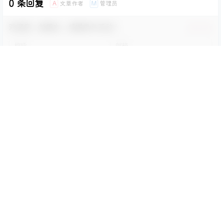
0 条回复
文章作者
管理员
A
M
欢迎您，新朋友，感谢参与互动！
确认修改
您必须登录或注册以后才能发表评论
登录
提交
暂无讨论，说说你的看法吧
Copyright © 2026
兔兔次元