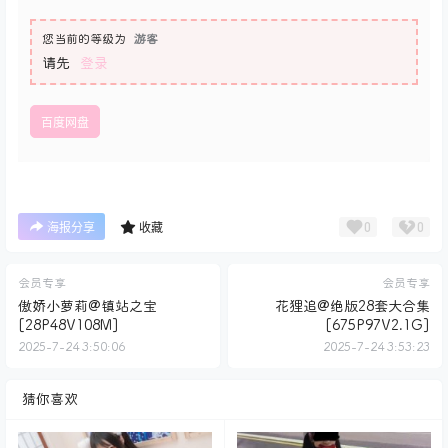
您当前的等级为
游客
请先
登录
百度网盘
0
0
海报分享
收藏
会员专享
会员专享
傲娇小萝莉@镇站之宝
花狸追@绝版28套大合集
[28P48V108M]
[675P97V2.1G]
2025-7-24 3:50:06
2025-7-24 3:53:23
猜你喜欢