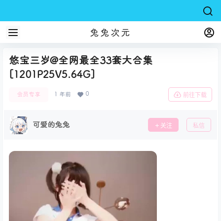
兔兔次元
悠宝三岁@全网最全33套大合集
[1201P25V5.64G]
0
会员专享
1 年前
前往下载
可爱的兔兔
关注
私信