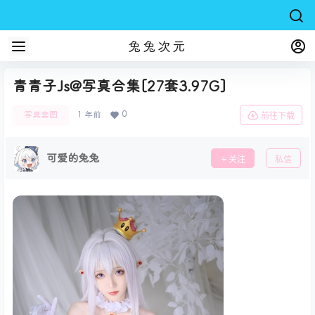
兔兔次元
青青子Js@写真合集[27套3.97G]
0
写真套图
1 年前
前往下载
可爱的兔兔
关注
私信