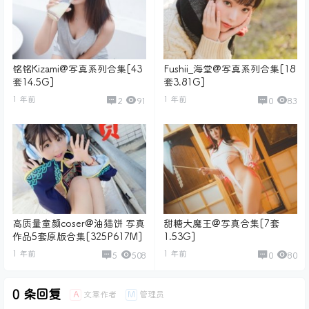
铭铭Kizami@写真系列合集[43
Fushii_海堂@写真系列合集[18
套14.5G]
套3.81G]
1 年前
1 年前
2
91
0
83
高质量童颜coser@油猫饼 写真
甜糖大魔王@写真合集[7套
作品5套原版合集[325P617M]
1.53G]
1 年前
1 年前
5
508
0
80
0 条回复
文章作者
管理员
A
M