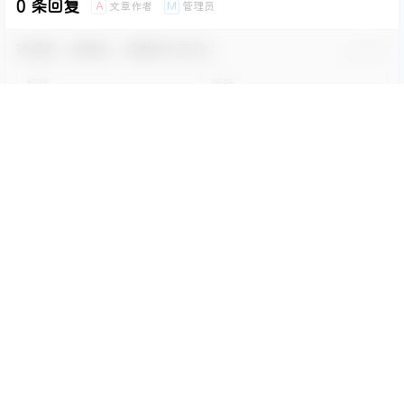
0 条回复
文章作者
管理员
A
M
欢迎您，新朋友，感谢参与互动！
确认修改
您必须登录或注册以后才能发表评论
登录
提交
暂无讨论，说说你的看法吧
Copyright © 2026
兔兔次元