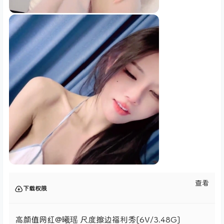
查看
下载权限
高颜值网红@曦瑶 尺度擦边福利秀[6V/3.48G]