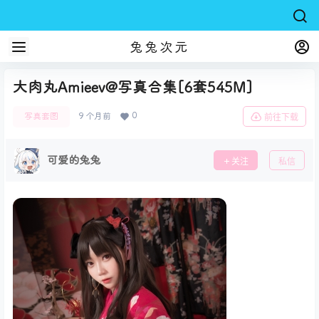
兔兔次元
大肉丸Amieev@写真合集[6套545M]
0
写真套图
9 个月前
前往下载
可爱的兔兔
关注
私信