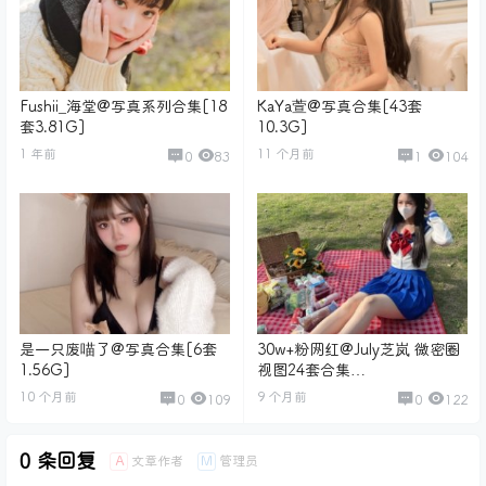
Fushii_海堂@写真系列合集[18
KaYa萱@写真合集[43套
套3.81G]
10.3G]
1 年前
11 个月前
0
83
1
104
是一只废喵了@写真合集[6套
30w+粉网红@July芝岚 微密圈
1.56G]
视图24套合集
[2451P+14V/4.94G]
10 个月前
9 个月前
0
109
0
122
0 条回复
文章作者
管理员
A
M