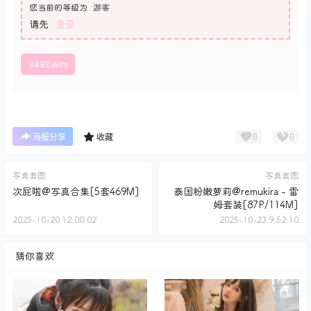
您当前的等级为
游客
请先
登录
3492.wim
0
0
海报分享
收藏
写真套图
写真套图
次屁啦@写真合集[5套469M]
泰国粉嫩萝莉@remukira - 雷
姆套装[87P/114M]
2025-10-20 12:00:02
2025-10-23 9:52:10
猜你喜欢