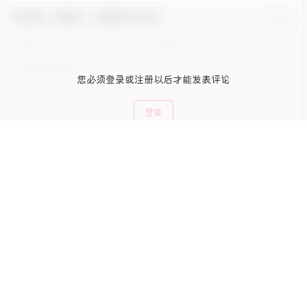
欢迎您，新朋友，感谢参与互动！
确认修改
您必须登录或注册以后才能发表评论
登录
提交
暂无讨论，说说你的看法吧
Copyright © 2026
兔兔次元
查询 80 次，耗时 1.1263 秒