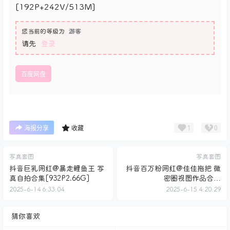
[192P+242V/513M]
您当前的等级为
游客
请先
登录
百度网盘
1
0
海报分享
收藏
写真套图
写真套图
抖音巨乳网红@暴走鲤鱼王 写
抖音百万粉网红@佳佳拖把 微
真自拍合集[932P2.66G]
密圈视图作品合集
[801P+199V4.68G]
2025-6-14 6:33:04
2025-6-15 4:20:29
猜你喜欢