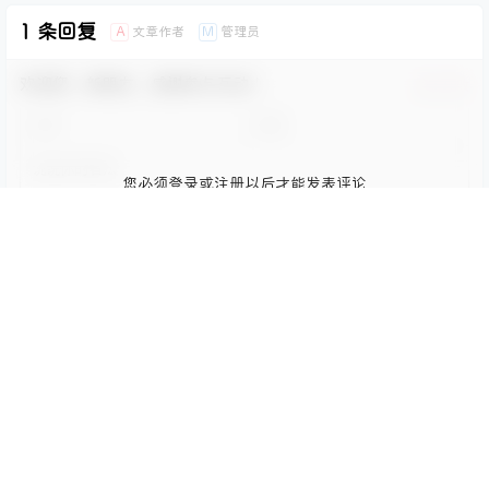
1 条回复
文章作者
管理员
A
M
欢迎您，新朋友，感谢参与互动！
确认修改
您必须登录或注册以后才能发表评论
登录
提交
8 个月前
Zxc666
二次元元老
Lv0
学前班
不错
回复
0
0