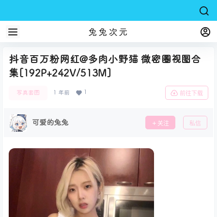
兔兔次元
抖音百万粉网红@多肉小野猫 微密圈视图合
集[192P+242V/513M]
1
写真套图
1 年前
前往下载
可爱的兔兔
关注
私信