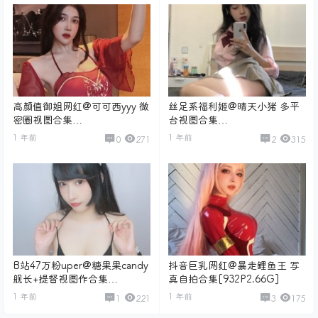
高颜值御姐网红@可可西yyy 微
丝足系福利姬@晴天小猪 多平
密圈视图合集
台视图合集
[384P+104V/9.65G]
[362P+178V/11.1G]
1 年前
1 年前
0
271
2
315
B站47万粉uper@糖果果candy
抖音巨乳网红@暴走鲤鱼王 写
舰长+提督视图作合集
真自拍合集[932P2.66G]
[824P+18V/8.96G]
1 年前
1 年前
1
221
3
175