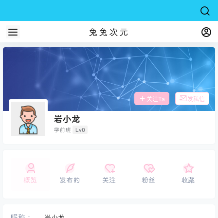
兔兔次元
关注Ta
发私信
岩小龙
Lv0
学前班
概览
发布的
关注
粉丝
收藏
昵称：
岩小龙